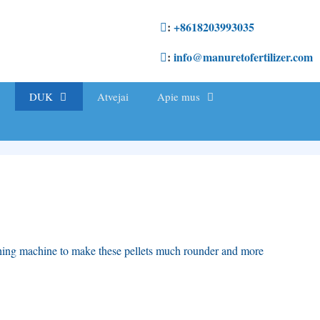
:
+8618203993035
:
info@manuretofertilizer.com
DUK
Atvejai
Apie mus
hing machine to make these pellets much rounder and more