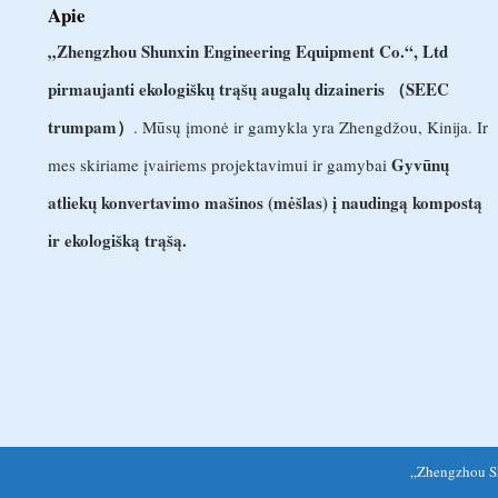
Apie
„Zhengzhou Shunxin Engineering Equipment Co.“, Ltd
pirmaujanti ekologiškų trąšų augalų dizaineris （SEEC
trumpam）
. Mūsų įmonė ir gamykla yra Zhengdžou, Kinija. Ir
Gyvūnų
mes skiriame įvairiems projektavimui ir gamybai
atliekų konvertavimo mašinos (mėšlas) į naudingą kompostą
ir ekologišką trąšą.
„Zhengzhou Sh