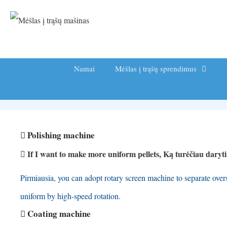
Pereikite
prie
turinio
Namai
Mėšlas į trąšų sprendimus
Polishing machine
If I want to make more uniform pellets
, Ką turėčiau daryt
Pirmiausia,
you can adopt rotary screen machine to separate over
uniform by high-speed rotation
.
Coating machine