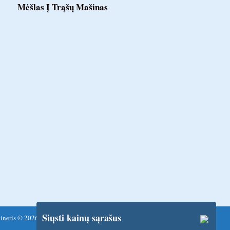
Mėšlas Į Trąšų Mašinas
Siųsti kainų sąrašus
ineris © 2026