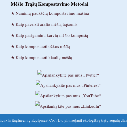
Mėšlo Trąšų Kompostavimo Metodai
Naminių paukščių kompostavimo mašina
Kaip paversti arklio mėšlą trąšomis
Kaip pasigaminti karvių mėšlo kompostą
Kaip kompostuoti ožkos mėšlą
Kaip kompostuoti kiaulių mėšlą
unxin Engineering Equipment Co.“, Ltd pirmaujanti ekologiškų trąšų augalų diza