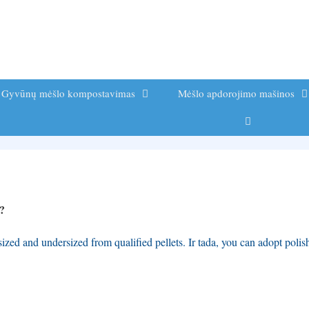
Gyvūnų mėšlo kompostavimas
Mėšlo apdorojimo mašinos
i?
sized and undersized from qualified pellets
. Ir tada,
you can adopt polis