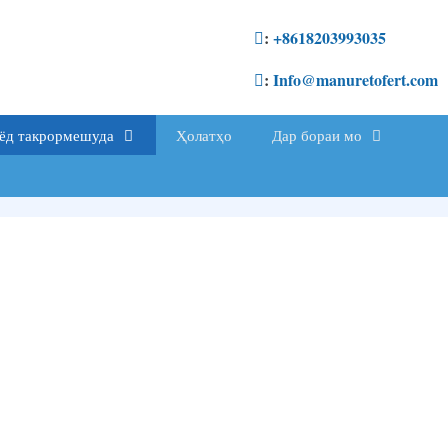
:
+8618203993035
:
Info@manuretofert.com
иёд такрормешуда
Ҳолатҳо
Дар бораи мо