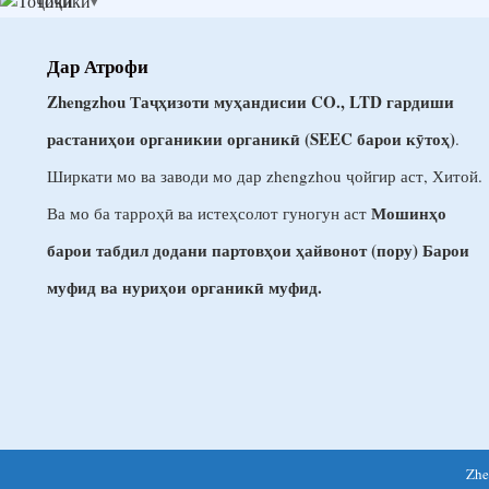
Тоҷикӣ
Дар Атрофи
Zhengzhou Таҷҳизоти муҳандисии CO., LTD гардиши
растаниҳои органикии органикӣ (SEEC барои кӯтоҳ)
.
Ширкати мо ва заводи мо дар zhengzhou ҷойгир аст, Хитой.
Мошинҳо
Ва мо ба тарроҳӣ ва истеҳсолот гуногун аст
барои табдил додани партовҳои ҳайвонот (пору) Барои
муфид ва нуриҳои органикӣ муфид.
Zhe