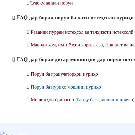
Ҷудокунандаи поруи
FAQ дар бораи поруи ба хати истеҳсоли нуриҳо
Раванди пурраи истеҳсол ва таҷҳизоти истеҳсолӣ
Маводи хом, имтиёзҳои корӣ, фазо, Нақлиёт ва на
FAQ дар бораи дигар мошинҳои дар поруи исте
Поруи ба гранулаторҳои нуриҳо
Поруи ба нуриҳо мошини нуриҳо
Мошинҳои ёрирасон
(банду баст, мошини поляш)