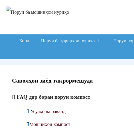
Гузаштан
ба
мундариҷа
Хона
Поруи ба қарорҳои нуриҳо
Поруи по
Саволҳои зиёд такрормешуда
FAQ дар бораи поруи компост
Усулҳо ва раванд
Мошинҳои компост