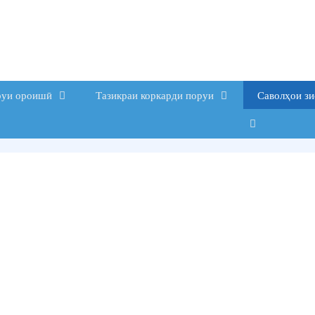
руи ороишӣ
Тазикраи коркарди поруи
Саволҳои з