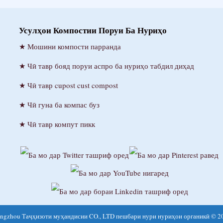
Усулҳои Компостии Поруи Ба Нуриҳо
Мошини компости парранда
Чӣ тавр бояд поруи аспро ба нуриҳо табдил диҳад
Чӣ тавр cupost cust compost
Чӣ гуна ба компас буз
Чӣ тавр компут пикк
ngzhou Таҷҳизоти муҳандисии CO., LTD пешбари нури нуриҳои органикӣ © 2