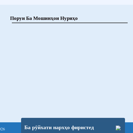
Поруи Ба Мошинҳои Нуриҳо
Ба рӯйхати нархҳо фиристед
026