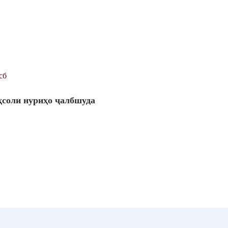
сб
ҳсоли нуриҳо ҷалбшуда