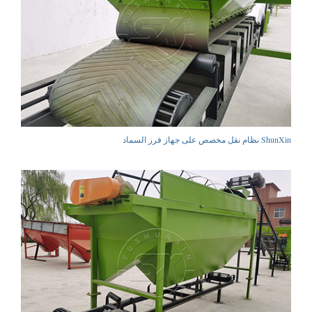
ShunXin نظام نقل مخصص على جهاز فرز السماد