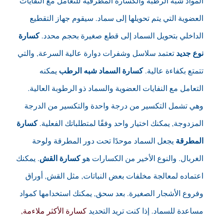
المواد شبه الرطبة والكسارة المطرقية للتعامل مع النفايات
العضوية التي يتم تحويلها إلى سماد. سيقوم جهاز التقطيع
كسارة
الداخلي بتحويل السماد إلى قطع صغيرة بحجم محدد.
نوع جديد
تعتمد سلاسل وشفرات دوارة عالية السرعة, والتي
كسارة السماد شبه الرطب
تتمتع بكفاءة عالية.
يمكنه
التعامل مع النفايات العضوية والسماد ذو الرطوبة العالية.
وهي تشمل التكسير من درجة واحدة والتكسير من الدرجة
كسارة
المزدوجة, يمكنك اختيار واحد وفقًا لمتطلباتك الفعلية.
المطرقة
يجعل السماد موحدًا تحت دور المطرقة ولوحة
كسارة القش
الغربال. والنوع الأخير من الكسارات هو
. يمكنك
اعتماده لمعالجة مخلفات بعض النباتات, مثل القش, أوراق
وفروع الأشجار الصغيرة. بعد سحق, يمكنك استخدامها كمواد
مساعدة للسماد. إذا كنت تريد التحديد
كسارة الأكثر ملاءمة,