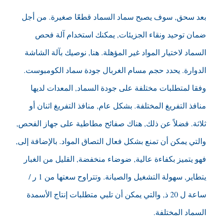
بعد سحق, سوف يصبح سماد السماد قطعًا صغيرة. من أجل
ضمان توحيد ونقاء الجزيئات, يمكنك استخدام آلة فحص
السماد لاختيار المواد غير المؤهلة. هنا, نوصيك بآلة الشاشة
الدوارة. يحدد حجم مسام الغربال جودة سماد الكومبوست.
وفقا لمتطلبات مختلفة على جودة السماد, المعدات لديها
منافذ التفريغ المختلفة. بشكل عام, منافذ التفريغ اثنان أو
ثلاثة. فضلاً عن ذلك, هناك صفائح مطاطية على جهاز الفحص,
والتي يمكن أن تمنع بشكل فعال التصاق المواد. بالإضافة إلى,
فهو يتميز بكفاءة عالية, ضوضاء منخفضة, القليل من الغبار
يتطاير, سهولة التشغيل والصيانة. وتتراوح سعتها من 1 ر /
ساعة ل 20 ذ, والتي يمكن أن تلبي متطلبات إنتاج الأسمدة
السماد المختلفة.