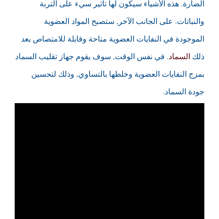
الضارة. هذه الأشياء سيكون لها تأثير سيء على التربة
والنباتات. على الجانب الآخر, ستصبح المواد العضوية
الموجودة في النفايات العضوية متاحة وقابلة للامتصاص بعد
ذلك
السماد
. في نفس الوقت, سوف يقوم جهاز تقليب السماد
بمزج النفايات العضوية وخلطها بالتساوي, وذلك لتحسين
جودة السماد.