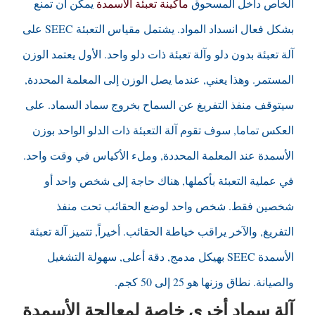
الخاص داخل المسحوق
ماكينة تعبئة الاسمدة
يمكن أن تمنع
بشكل فعال انسداد المواد. يشتمل مقياس التعبئة SEEC على
آلة تعبئة بدون دلو وآلة تعبئة ذات دلو واحد. الأول يعتمد الوزن
المستمر. وهذا يعني, عندما يصل الوزن إلى المعلمة المحددة,
سيتوقف منفذ التفريغ عن السماح بخروج سماد السماد. على
العكس تماما, سوف تقوم آلة التعبئة ذات الدلو الواحد بوزن
الأسمدة عند المعلمة المحددة, وملء الأكياس في وقت واحد.
في عملية التعبئة بأكملها, هناك حاجة إلى شخص واحد أو
شخصين فقط. شخص واحد لوضع الحقائب تحت منفذ
التفريغ, والآخر يراقب خياطة الحقائب. أخيراً, تتميز آلة تعبئة
الأسمدة SEEC بهيكل مدمج, دقة أعلى, سهولة التشغيل
والصيانة. نطاق وزنها هو 25 إلى 50 كجم.
آلة سماد أخرى خاصة لمعالجة الأسمدة