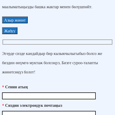
маалыматыңызды башка жактар ​​менен бөлүшпөйт.
Жабуу
Эгерде сизде кандайдыр бир кызыкчылыгыбыз болсо же
биздин өнүмгө муктаж болсоңуз, Бизге суроо-талапты
жөнөтсөңүз болот!
*
Сенин атың
*
Сиздин электрондук почтаңыз