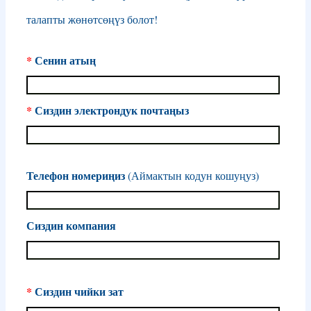
талапты жөнөтсөңүз болот!
*
Сенин атың
*
Сиздин электрондук почтаңыз
Телефон номериңиз
(Аймактын кодун кошуңуз)
Сиздин компания
*
Сиздин чийки зат