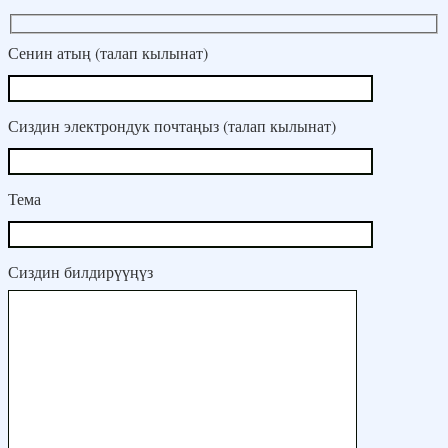
Сенин атың (талап кылынат)
Сиздин электрондук почтаңыз (талап кылынат)
Тема
Сиздин билдирүүңүз