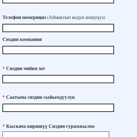
Телефон номериңиз
(Аймактын кодун кошуңуз)
Сиздин компания
*
Сиздин чийки зат
*
Саатына сиздин сыйымдуулук
*
Кыскача киришүү Сиздин сурамжылоо