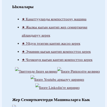
Magyar
Ыкмалары
Íslenska
Канаттууларды компосттоочу машина
Bahasa Indonesia
Жылкы кыгын кантип жер семирткичке
Gaeilge
айландыруу керек
Italiano
Уйдун тезегин кантип жасоо керек
日本語
Эчкинин кыгын кантип компосттоо керек
Қазақ тілі
Чочконун кыгын кантип компосттоо керек
кыргыз тили
한국어
Latviešu valoda
Lietuvių kalba
македонски јазик
Жер Семирткичтерди Машиналарга Кык
Bahasa Melayu