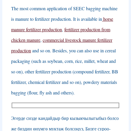
The most common application of SEEC bagging machine
is manure to fertilizer production
.
It is available in
horse
manure fertilizer production
,
fertilizer production from
chicken manure
,
commercial livestock manure fertilizer
production
and so on
.
Besides
,
you can also use in cereal
packaging
(
such as soybean
,
corn
,
rice
,
millet
,
wheat and
so on
),
other fertilizer production
(
compound fertilizer
,
BB
fertilizer
,
chemical fertilizer and so on
),
powdery materials
bagging
(
flour
,
fly ash and others
).
Эгерде сизде кандайдыр бир кызыкчылыгыбыз болсо
же биздин өнүмгө муктаж болсоңуз, Бизге суроо-