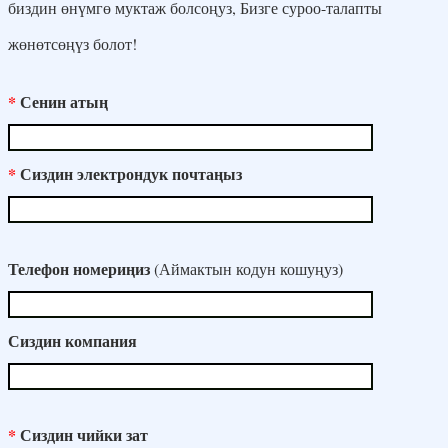
биздин өнүмгө муктаж болсоңуз, Бизге суроо-талапты
Slovenčina
жөнөтсөңүз болот!
Slovenščina
Español
*
Сенин атың
Svenska
Тоҷикӣ
*
Сиздин электрондук почтаңыз
ภาษาไทย
Türkçe
Oʻzbek tili
Телефон номериңиз
(Аймактын кодун кошуңуз)
Tiếng Việt
Сиздин компания
*
Сиздин чийки зат