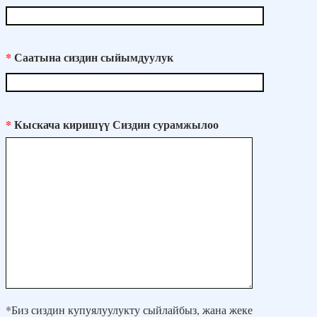
*
Саатына сиздин сыйымдуулук
*
Кыскача киришүү Сиздин сурамжылоо
*Биз сиздин купуялуулукту сыйлайбыз, жана жеке