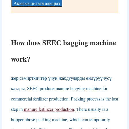
Акысыз цитата алыңыз
How does SEEC bagging machine
work
?
жер семирткичтер үчүн жабдууларды өндүрүүчүсү
катары,
SEEC produce manure bagging machine for
commercial fertilizer production
.
Packing process is the last
step in
manure fertilizer production
.
There usually is a
hopper above packing machine
,
which can temporarily