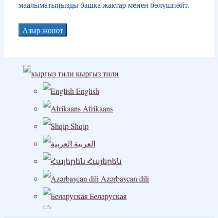
маалыматыңызды башка жактар ​​менен бөлүшпөйт.
кыргыз тили
English
Afrikaans
Shqip
العربية
Հայերեն
Azərbaycan dili
Беларуская
বাংলা