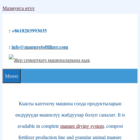
Мазмунга өтүү
:
+8618203993035
:
info@manuretoftilizer.com
Меню
Кыкты каптоочу машина соода продуктыларын
өндүрүүдө маанилүү жабдуулар болуп саналат.
It is
available in complete
manure drying system
,
compost
fertilizer production line and granular animal manure