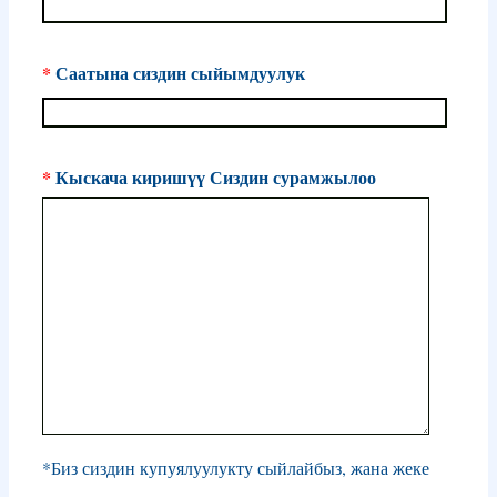
*
Саатына сиздин сыйымдуулук
*
Кыскача киришүү Сиздин сурамжылоо
*Биз сиздин купуялуулукту сыйлайбыз, жана жеке