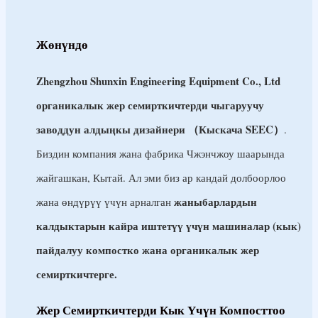
Български
Жөнүндө
မြန်မာစာ
Hrvatski
Zhengzhou Shunxin Engineering Equipment Co., Ltd
Čeština
органикалык жер семирткичтерди чыгаруучу
Dansk
заводдун алдыңкы дизайнери （Кыскача SEEC）
.
Nederlands
Биздин компания жана фабрика Чжэнчжоу шаарында
Eesti keel
жайгашкан, Кытай. Ал эми биз ар кандай долбоорлоо
Wikang Filipino
жаныбарлардын
жана өндүрүү үчүн арналган
Suomi
калдыктарын кайра иштетүү үчүн машиналар (кык)
Français
пайдалуу компостко жана органикалык жер
семирткичтерге.
Deutsch
Ελληνικά
Жер Семирткичтерди Кык Үчүн Компосттоо