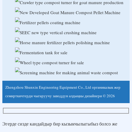
Malti
Te Reo Māori
Монгол
नेपाली
Norsk
پارسی
Polski
Português
Zhengzhou Shunxin Engineering Equipment Co., Ltd органикалык жер
Português do Brasil
семирткичтерди чыгаруучу заводдун алдыңкы дизайнери © 2026
Română
Русский
Эгерде сизде кандайдыр бир кызыкчылыгыбыз болсо же
Cрпски језик