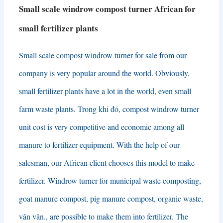
Small scale windrow compost turner African for
small fertilizer plants
Small scale compost windrow turner for sale from our
company is very popular around the world
.
Obviously
,
small fertilizer plants have a lot in the world
,
even small
farm waste plants
. Trong khi đó,
compost windrow turner
unit cost is very competitive and economic among all
manure to fertilizer equipment
.
With the help of our
salesman
,
our African client chooses this model to make
fertilizer
.
Windrow turner for municipal waste composting
,
goat manure compost
,
pig manure compost
,
organic waste
,
vân vân.,
are possible to make them into fertilizer
.
The