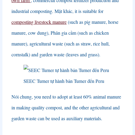
own farm
,
commercial compost fertilizer production and
industrial composting
. Mặt khác,
it is suitable for
composting livestock manure
(
such as pig manure
,
horse
manure
,
cow dung
), Phân gia cầm (
such as chicken
manure
),
agricultural waste
(
such as straw
,
rice hull
,
cornstalk
)
and garden waste
(
leaves and grass
).
SEEC Turner tự hành bản Turner đến Peru
Nói chung,
you need to adopt at least
60%
animal manure
in making quality compost
,
and the other agricultural and
garden waste can be used as auxiliary materials
.