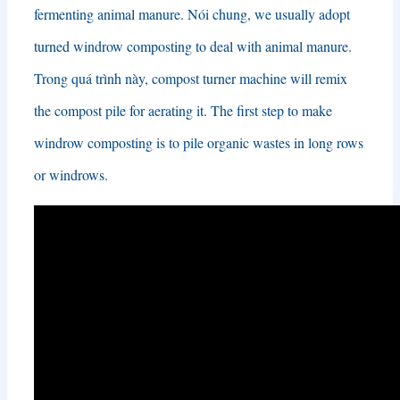
fermenting animal manure
. Nói chung,
we usually adopt
turned windrow composting to deal with animal manure
.
Trong quá trình này,
compost turner machine will remix
the compost pile for aerating it
.
The first step to make
windrow composting is to pile organic wastes in long rows
or windrows
.