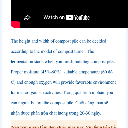
The height and width of compost pile can be decided
according to the model of compost turner
.
The
fermentation starts when you finish building compost piles
.
Proper moisture
(45%-60%),
suitable temperature
(60 độ
C)
and enough oxygen will provide favorable environment
for microorganism activities
. Trong quá trình ủ phân,
you
can regularly turn the compost pile
. Cuối cùng, bạn sẽ
nhận được phân trộn chất lượng trong 20-30 ngày.
Nếu bạn quan tâm đến chiếc máy này, Vui lòng liên hệ