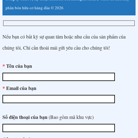
Norsk
phân bón hữu cơ hàng đầu © 2026
پارسی
Polski
Nếu bạn có bất kỳ sự quan tâm hoặc nhu cầu của sản phẩm của
Português
chúng tôi, Chỉ cần thoải mái gửi yêu cầu cho chúng tôi!
Português do Brasil
Română
*
Tên của bạn
Русский
Cрпски језик
*
Email của bạn
Slovenčina
Slovenščina
Español
Số điện thoại của bạn
(Bao gồm mã khu vực)
Svenska
Тоҷикӣ