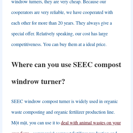
windrow turners
,
they are very cheap
.
Because our
cooperators are very reliable
,
we have cooperated with
each other for more than
20
years
.
They always give a
special offer
.
Relatively speaking
,
our cost has large
competitiveness
.
You can buy them at a ideal price
.
Where can you use SEEC compost
windrow turner
?
SEEC windrow compost turner is widely used in organic
waste composting and organic fertilizer production line
.
Một mặt,
you can use it to
deal with animal wastes on your