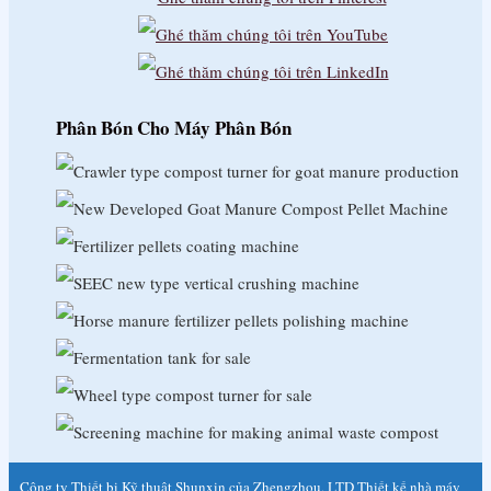
日本語
Қазақ тілі
кыргыз тили
Phân Bón Cho Máy Phân Bón
한국어
Latviešu valoda
Lietuvių kalba
македонски јазик
Bahasa Melayu
Malti
Te Reo Māori
Монгол
नेपाली
Công ty Thiết bị Kỹ thuật Shunxin của Zhengzhou, LTD Thiết kế nhà máy