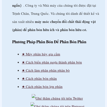
Dansk
ngắn）
. Công ty và Nhà máy của chúng tôi được đặt tại
Nederlands
Trịnh Châu, Trung Quốc. Và chúng tôi dành để thiết kế và
Eesti keel
máy móc chuyển đổi chất thải động vật
sản xuất nhiều
Wikang Filipino
(phân) để phân bón hữu ích và phân bón hữu cơ.
Suomi
Phương Pháp Phân Bón Để Phân Bón Phân
Français
Deutsch
Máy phân hủy gia cầm
Cách biến phân ngựa thành phân bón
Ελληνικά
Cách làm phân phân phân bò
Magyar
Cách phân bón phân
Íslenska
Cách phân bón lợn phân
Bahasa Indonesia
Gaeilge
Italiano