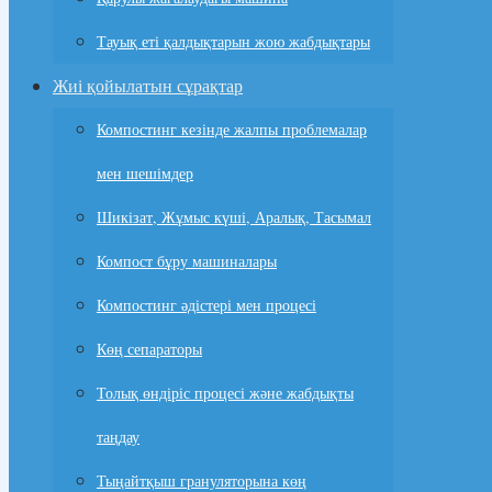
Тауық еті қалдықтарын жою жабдықтары
Жиі қойылатын сұрақтар
Компостинг кезінде жалпы проблемалар
мен шешімдер
Шикізат, Жұмыс күші, Аралық, Тасымал
Компост бұру машиналары
Компостинг әдістері мен процесі
Көң сепараторы
Толық өндіріс процесі және жабдықты
таңдау
Тыңайтқыш грануляторына көң