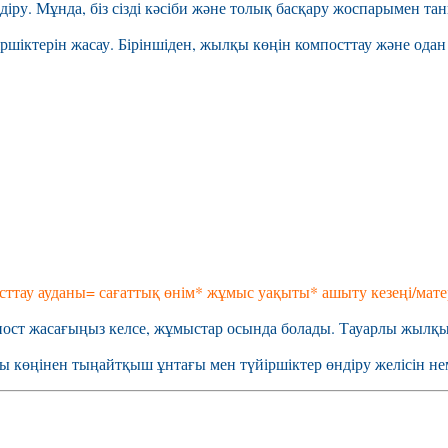
ру. Мұнда, біз сізді кәсіби және толық басқару жоспарымен т
іктерін жасау. Біріншіден, жылқы көңін компосттау және одан
сттау ауданы= сағаттық өнім* жұмыс уақыты* ашыту кезеңі/мате
пост жасағыңыз келсе, жұмыстар осында болады. Тауарлы жылқ
ы көңінен тыңайтқыш ұнтағы мен түйіршіктер өндіру желісін нем