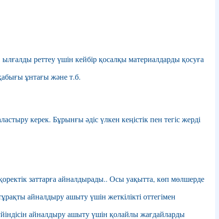
, ылғалды реттеу үшін кейбір қосалқы материалдарды қосуға
қабығы ұнтағы және т.б.
стыру керек. Бұрынғы әдіс үлкен кеңістік пен тегіс жерді
оректік заттарға айналдырады.. Осы уақытта, көп мөлшерде
 тұрақты айналдыру ашыту үшін жеткілікті оттегімен
 үйіндісін айналдыру ашыту үшін қолайлы жағдайларды