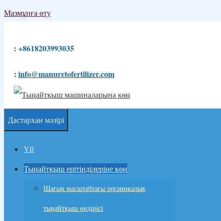
Мазмұнға өту
:
+8618203993035
:
info@manuretofertilizer.com
Дастархан мәзірі
Үй
Тыңайтқыш ерітінділеріне көң
Шағын масштабтағы органикалық
тыңайтқыш өндірісі