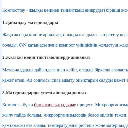
Қазақ тілі
Компосттау - жылқы көңінен тыңайтқыш өндірудегі бірінші және
кыргыз тили
1.Дайындау материалдары
한국어
Жаңа жылқы көңіне арналған, оның ылғалдылығын реттеу кере
Latviešu valoda
болады, C/N қатынасы және компост үйіндісінің желдетуін жақс
Lietuvių kalba
2.Жылқы көңін тиісті мөлшерде жинаңыз
македонски јазик
Материалдарды дайындағаннан кейін, оларды біркелкі араласты
Bahasa Melayu
қажет етеді. Ал соңғысы сізге ашыту ойықтарын салуды қажет е
Malti
3.Материалдарды үнемі айналдырыңыз
Te Reo Māori
Компост - бұл а
биологиялық ыдырау
процесс. Микроорганизмде
Монгол
жылу пайда болады, микроорганизмдердің белсенділігін тежеп, 
नेपाली
қамтамасыз ете алады, температураны реттеңіз және материалд
Norsk