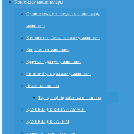
Көң өңдеу машиналары
Органикалық тыңайтқыш машина жасау
машинасы
Компост тыңайтқышын жасау машинасы
Көң компост машинасы
Қарусыз суды сулау машинасы
Сиыр тезі ұнтақты жасау машинасы
Пеллет машинасы
Тауық көңінің таблетка машинасы
ҚАУІПСІЗДІК КИПАТТАМАСЫ
ҚАУІПСІЗДІК САЛЫМ
Қарулы жағалаудағы машина