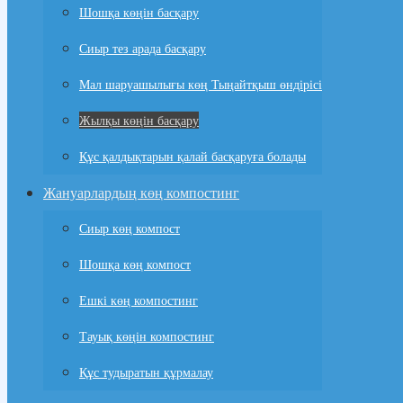
Шошқа көңін басқару
Сиыр тез арада басқару
Мал шаруашылығы көң Тыңайтқыш өндірісі
Жылқы көңін басқару
Құс қалдықтарын қалай басқаруға болады
Жануарлардың көң компостинг
Сиыр көң компост
Шошқа көң компост
Ешкі көң компостинг
Тауық көңін компостинг
Құс тудыратын құрмалау