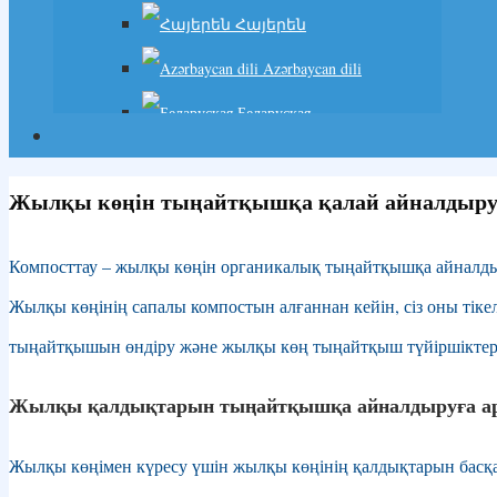
Հայերեն
Azərbaycan dili
Беларуская
বাংলা
Жылқы көңін тыңайтқышқа қалай айналдыру
Български
မြန်မာစာ
Компосттау – жылқы көңін органикалық тыңайтқышқа айналдыр
Hrvatski
Жылқы көңінің сапалы компостын алғаннан кейін, сіз оны тіке
Čeština
тыңайтқышын өндіру және жылқы көң тыңайтқыш түйіршіктерін
Dansk
Жылқы қалдықтарын тыңайтқышқа айналдыруға арн
Nederlands
Жылқы көңімен күресу үшін жылқы көңінің қалдықтарын басқа
Eesti keel