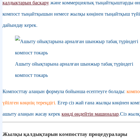
қалдықтарын басқару
және коммерциялық тыңайтқыштарды өнді
Wikang Filipino
компост тыңайтқышын немесе жылқы көңінен тыңайтқыш түйірш
Suomi
дайындау керек.
Français
Deutsch
Ελληνικά
Ашыту ойықтарына арналған шынжыр табақ түріндегі
Magyar
компост токарь
Íslenska
Компосттау алаңын формула бойынша есептеуге болады:
компо
Bahasa Indonesia
үйілген көңнің тереңдігі.
Егер сіз жай ғана жылқы көңінен ком
Gaeilge
ашыту алаңын жасау керек
көңді өңдейтін машиналар
.Сіз жылқ
Italiano
日本語
Жылқы қалдықтарын компосттау процедуралары