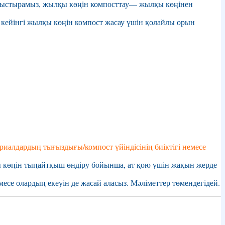
аныстырамыз, жылқы көңін компосттау— жылқы көңінен
 кейінгі жылқы көңін компост жасау үшін қолайлы орын
риалдардың тығыздығы/компост үйіндісінің биіктігі немесе
ы көңін тыңайтқыш өндіру бойынша, ат қою үшін жақын жерде
есе олардың екеуін де жасай аласыз. Мәліметтер төмендегідей.