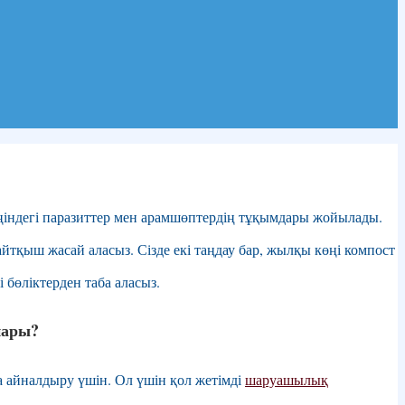
індегі паразиттер мен арамшөптердің тұқымдары жойылады.
тқыш жасай аласыз. Сізде екі таңдау бар, жылқы көңі компост
бөліктерден таба аласыз.
пары?
 айналдыру үшін. Ол үшін қол жетімді
шаруашылық