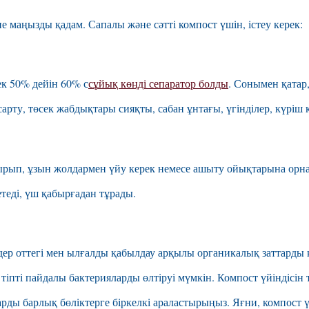
 маңызды қадам. Сапалы және сәтті компост үшін, істеу керек:
к 50% дейін 60% с
сұйық көңді сепаратор болды
. Сонымен қатар
арту, төсек жабдықтары сияқты, сабан ұнтағы, үгінділер, күріш 
рып, ұзын жолдармен үйу керек немесе ашыту ойықтарына орнала
теді, үш қабырғадан тұрады.
р оттегі мен ылғалды қабылдау арқылы органикалық заттарды қ
тіпті пайдалы бактерияларды өлтіруі мүмкін. Компост үйіндісін
арды барлық бөліктерге біркелкі араластырыңыз. Яғни, компост