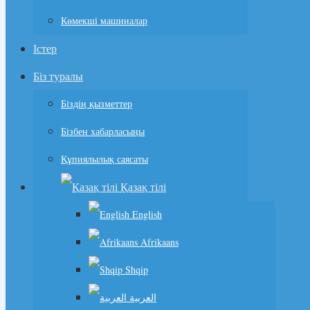
Көмекші машиналар
Істер
Біз туралы
Біздің қызметтер
Бізбен хабарласыңы
Құпиялылық саясаты
Қазақ тілі
English
Afrikaans
Shqip
العربية