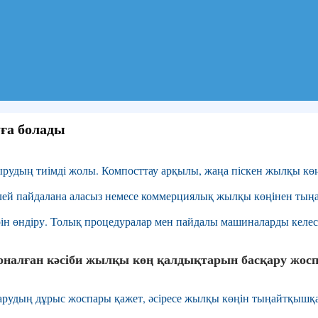
ға болады
удың тиімді жолы. Компосттау арқылы, жаңа піскен жылқы көң
лей пайдалана аласыз немесе коммерциялық жылқы көңінен тыңай
 өндіру. Толық процедуралар мен пайдалы машиналарды келесі 
алған кәсіби жылқы көң қалдықтарын басқару жос
рудың дұрыс жоспары қажет, әсіресе жылқы көңін тыңайтқышқа