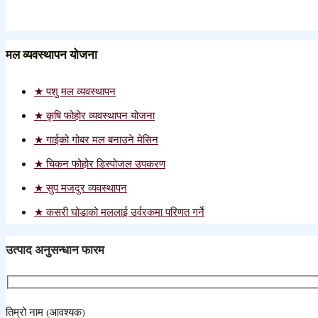
Lietuvių kalba
македонски јазик
मल व्यवस्थापन योजना
Bahasa Melayu
Malti
पशु मल व्यवस्थापन
कृषि फोहोर व्यवस्थापन योजना
Te Reo Māori
गाईको गोबर मल बनाउने मेसिन
Монгол
चिकन फोहोर डिस्पोजल उपकरण
नेपाली
सुप मजदुर व्यवस्थापन
Norsk
कसरी घोडाको मललाई उर्वरकमा परिणत गर्ने
پارسی
उत्पाद अनुसन्धान फारम
Polski
Português
तिम्रो नाम (आवश्यक)
Português do Brasil