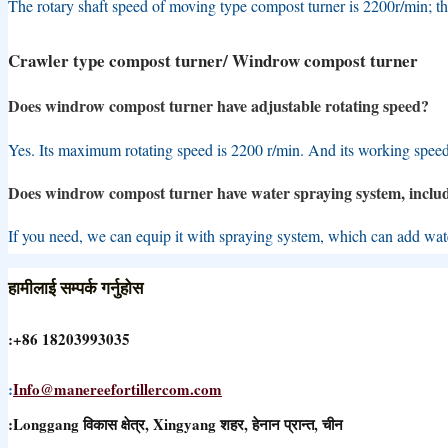
The rotary shaft speed of moving type compost turner is 2200r/min
;
t
Ελληνικά
Magyar
Crawler type compost turner/ Windrow compost turner
Íslenska
Does windrow compost turner have adjustable rotating speed
?
Bahasa Indonesia
Yes
.
Its maximum rotating speed is
2200
r/min
.
And its working spee
Gaeilge
Does windrow compost turner have water spraying system
,
inclu
Italiano
If you need
,
we can equip it with spraying system
,
which can add wate
日本語
हामीलाई सम्पर्क गर्नुहोस
Қазақ тілі
кыргыз тили
:+86 18203993035
한국어
:
Info@manereefortillercom.com
Latviešu valoda
:Longgang विकास क्षेत्र, Xingyang शहर, हेनान प्रान्त, चीन