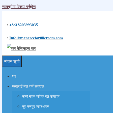
सामग्रीमा स्किप गर्नुहोस्
:
+8618203993035
:
Info@manereefortillercom.com
व्यंजन सुची
घर
मललाई मल गर्न सक्दछ
सानो मापन जैविक मल उत्पादन
सुप मजदुर व्यवस्थापन