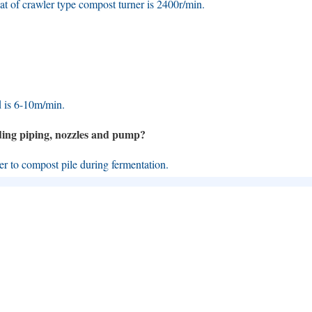
hat of crawler type compost turner is 2400r/min
.
d is 6-10m/min
.
ding piping
,
nozzles and pump
?
r to compost pile during fermentation
.