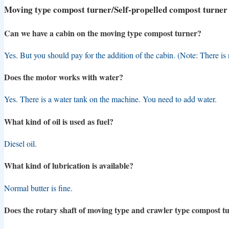
Moving type compost turner/Self-propelled compost turner
Български
မြန်မာစာ
Can we have a cabin on the moving type compost turner
?
Hrvatski
Yes
.
But you should pay for the addition of the cabin
. (
Note
:
There is
Čeština
Does the motor works with water
?
Dansk
Yes
.
There is a water tank on the machine
.
You need to add water
.
Nederlands
What kind of oil is used as fuel
?
Eesti keel
Diesel oil
.
Wikang Filipino
What kind of lubrication is available
?
Suomi
Normal butter is fine
.
Français
Does the rotary shaft of moving type and crawler type compost t
Deutsch