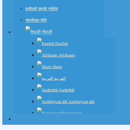
हामीलाई सम्पर्क गर्नुहोस
गोपनीयता नीति
नेपाली
English
Afrikaans
Shqip
العربية
Հայերեն
Azərbaycan dili
Беларуская
বাংলা